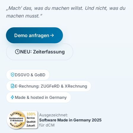
„Mach’ das, was du machen willst. Und nicht, was du
machen musst.“
Demo anfragen
NEU: Zeiterfassung
DSGVO & GoBD
E-Rechnung: ZUGFeRD & XRechnung
Made & hosted in Germany
Ausgezeichnet:
Software Made in Germany 2025
(Zertifikat als PDF, öffnet in neuem Tab)
für dCM