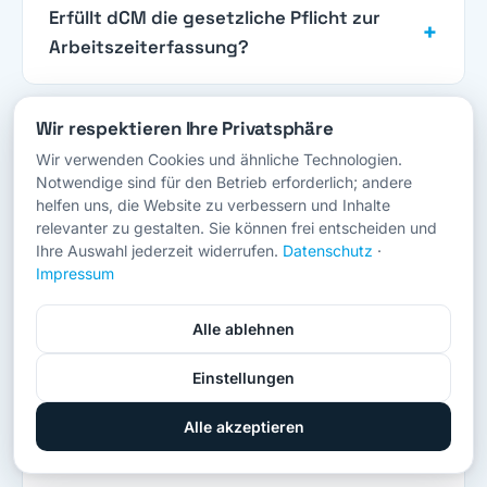
Erfüllt dCM die gesetzliche Pflicht zur
Arbeitszeiterfassung?
Wir respektieren Ihre Privatsphäre
Ist dCM GoBD-konform und E-Rechnungs-
Wir verwenden Cookies und ähnliche Technologien.
fähig?
Notwendige sind für den Betrieb erforderlich; andere
helfen uns, die Website zu verbessern und Inhalte
relevanter zu gestalten. Sie können frei entscheiden und
Ihre Auswahl jederzeit widerrufen.
Datenschutz
·
Was kostet dCM?
Impressum
Alle ablehnen
Können wir von c-entron oder Hamburger
Software umsteigen?
Einstellungen
Alle akzeptieren
Wo läuft dCM?